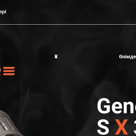
ері
Үй
Өнімде
Gen
S
X