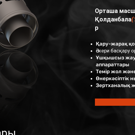
Орташа масшт
Қолданбала
(
р
Қару-жарақ қ
Әскери басқару
Ұшқышсыз жау
аппараттары
Темір жол және
Өнеркәсіптік 
Зертханалық 
ары