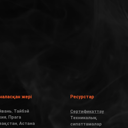
наласқан жері
Ресурстар
йвань, Тайбэй
Сертификаттау
хия, Прага
Техникалық
зақстан, Астана
сипаттамалар