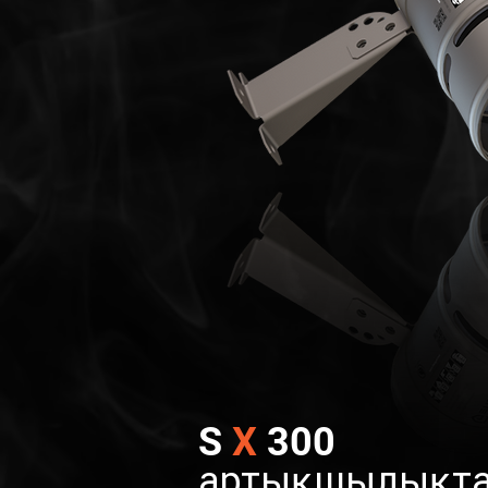
S
X
300
артықшылықт