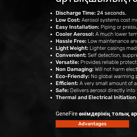
Discharge Time:
24 seconds.
Low Cost:
Aerosol systems cost mu
Easy Installation:
Piping or pressu
Cooler Aerosol:
A much lower temp
Hassle Free:
Low maintenance and d
Light Weight:
Lighter casings made 
Convenient:
Self detection, suppr
Versatile:
Provides reliable protect
Non Damaging:
Will not harm ele
Eco-Friendly:
No global warming p
Efficient:
A very small amount of a
Safe:
Delivers aerosol directly int
Thermal and Electrical Initiation
GeneFire өнімдерінің толық 
Advantages