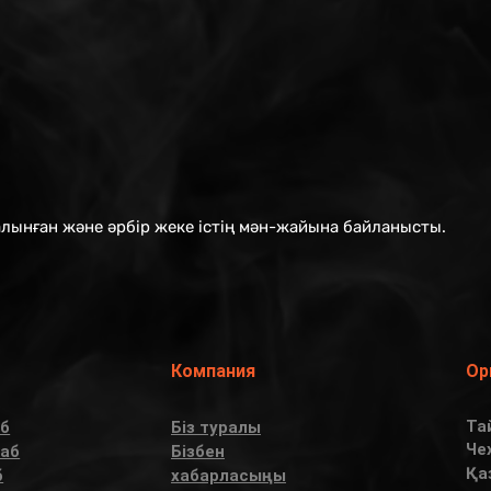
алынған және әрбір жеке істің мән-жайына байланысты.
Компания
Ор
Та
б
Біз туралы
Че
аб
Бізбен
Қа
б
хабарласыңы