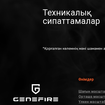
Техникалық
сипаттамалар
*Қорғалған көлемнің мәні шамамен 
Өнімдер
Шағын масшта
Орташа масшт
Үлкен масшта