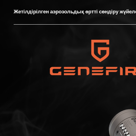
Жетілдірілген аэрозольдық өртті сөндіру жүйел