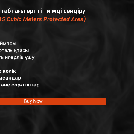
абтағы өртті тиімді сөндіру
15 Cubic Meters Protected Area)
оймасы
 орталықтары
ынгерлік ұшу
 көлік
нысандар
және сорғыштар
Buy Now