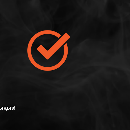
сыңыз!