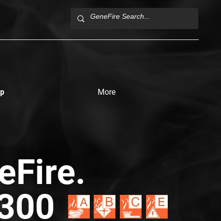
р
More
eFire.
300